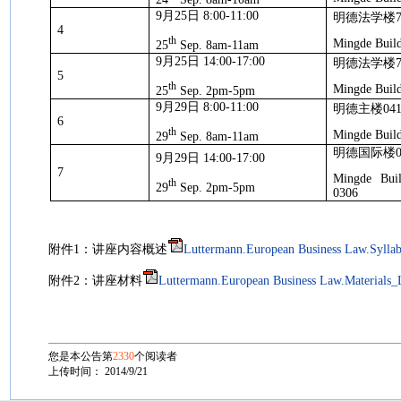
9
月
25
日
8:00-11:00
明德法学楼
4
th
Mingde Build
25
Sep. 8am-11am
9
月
25
日
14:00-17:00
明德法学楼
5
th
Mingde Build
25
Sep. 2pm-5pm
9
月
29
日
8:00-11:00
明德主楼
04
6
th
Mingde Build
29
Sep. 8am-11am
明德国际楼
9
月
29
日
14:00-17:00
7
Mingde Build
th
29
Sep. 2pm-5pm
0306
附件
1
：讲座内容概述
Luttermann.European Business Law.Syllab
附件
2
：讲座材料
Luttermann.European Business Law.Materials_L
您是本公告第
2330
个阅读者
上传时间： 2014/9/21