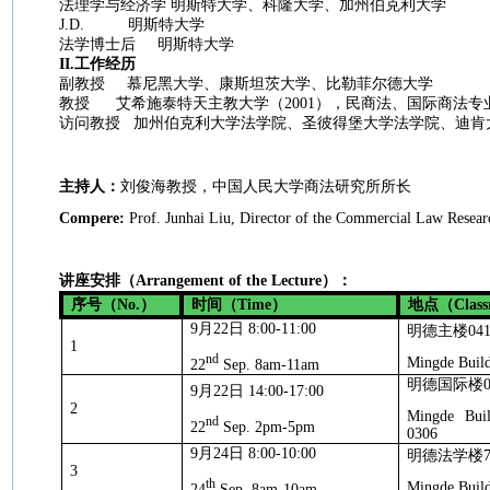
法理学与经济学 明斯特大学、科隆大学、加州伯克利大学
J.D.
明斯特大学
法学博士后
明斯特大学
II.
工作经历
副教授
慕尼黑大学、康斯坦茨大学、比勒菲尔德大学
教授
艾希施泰特天主教大学（
2001
），民商法、国际商法专
访问教授
加州伯克利大学法学院、圣彼得堡大学法学院、迪肯
主持人：
刘俊海教授，中国人民大学商法研究所所长
Compere:
Prof. Junhai Liu, Director of the Commercial Law Resea
讲座安排（
Arrangement of the Lecture
）：
序号（
No.
）
时间（
Time
）
地点（
Clas
9
月
22
日
8:00-11:00
明德主楼
04
1
nd
Mingde Build
22
Sep. 8am-11am
明德国际楼
9
月
22
日
14:00-17:00
2
Mingde Build
nd
22
Sep. 2pm-5pm
0306
9
月
24
日
8:00-10:00
明德法学楼
3
th
Mingde Build
24
Sep. 8am-10am