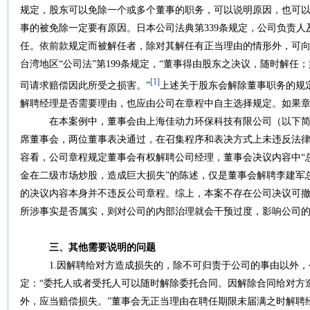
规定，股东可以免除一个或多个董事的职务，可以说明原因，也可
事的被免除一定要有原因。日本公司法典第339条规定，公司负责
任。依前款规定而被解任者，除对其解任有正当理由的情形外，可
台湾地区“公司法”第199条规定，“董事得由股东之决议，随时解
[1]
司请求赔偿因此所受之损害。”
上述关于股东会解除董事职务的规
解聘经理是否需要理由，也应由公司在章程中自主选择规定。如果
在本案例中，董事会由上海佳动力环保科技有限公司（以下简称
席董事会，两位董事表决通过，在召集程序和表决方式上未违反法
容看，公司章程规定董事会有权解聘公司经理，董事会决议内容中“
金在二级市场炒股，造成巨大损失”的陈述，仅是董事会解聘李建军
的决议内容本身并不违反公司章程。综上，本案不存在公司决议可
所涉事实是否属实，则对公司的内部治理就会干预过度，影响公司
三、其他需要说明的问题
1.因解聘给对方造成损失的，除不可归责于公司的事由以外，
定：“委托人或者受托人可以随时解除委托合同。因解除合同给对方
外，应当赔偿损失。”董事会无正当理由在聘任期限未届满之时解聘