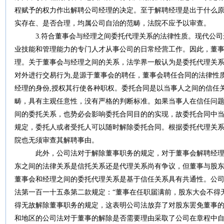
程赋予的权力作出解聘公司经理的决定。至于解聘经理是出于什么
实存在、是否合理，均属公司自治的范畴，法院不应予以审查。
3.符合董事会与经理之间委托代理关系的法律性质。现代公司
业技能和管理能力的专门人才从事公司的日常经营工作。因此，董
理。关于董事会与经理之间的关系，法学界一般认为是委托代理关系
对外进行交易行为,是源于董事会的聘任，董事会聘任合同的法律性
经理的身份,授权其行使各种职权。委托合同是以当事人之间的信任
畴，具有主观任意性，没有严格的判断标准。如果当事人在信任问
间的委托关系，也势必会影响委托合同目的的实现，故委托合同中
规定，委托人或者受托人可以随时解除委托合同。根据委托代理关
院也无须审查其解聘事由。
此外，公司法对于解除董事职务的规定，对于董事会解聘经理的
东之间的法律关系是信托关系还是代理关系尚有争议，但董事与股
董事会和经理之间的委托代理关系是基于信任关系具有共通性。公司法
法第一百一十五条第二款规定：“董事在任职届满前，股东大会不得无
得无故解除董事职务的规定，这表明公司法放弃了对股东罢免董事
和地区的公司法对于董事的解除是否需要理由采取了公司在章程中自行