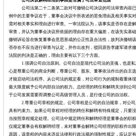
公司决议解聘经理的事由是否属于司法审查范围
公司法第二十二条第二款对可撤销公司决议的司法审查内容已有
例中的主要争议在于，董事会决议中所表述的罢免理由及相关事实
需对相关事实和理由进行审查。一审法院认为，该事实是否存在是
审查，并认为董事会决议所依据的理由存在重大偏差，在该失实基
撤销诉讼旨在恢复董事会意思形成的公正性及合法性，故判决撤销
否存在不应当进行审查与认定，并作出改判，驳回原告李建军请求
法院的判决是正确的，理由主要有以下三个方面。
1.强调公司自治原则。公司自治是现代公司法的灵魂，也是私
心是尊重公司的商业判断，尊重公司、股东、董事依法作出的自主
才能启动司法程序。从公司法的规定看，对公司行为的规制着重体
最大限度赋予公司内部自治的权力。总经理的聘任和解聘关涉到公
于公司发展需要而调整公司高级管理人员，是行使公司的自治权。
2.尊重公司章程的规定。公司章程是公司的自治规章，对公司
具有约束力。如果公司章程对经理的聘任和解聘有特殊规定，只要
当按照章程规定处理。公司法中规定聘任和解聘经理是董事会的职
仅规定董事会有权解聘经理，未对董事会解聘公司经理的职权作出
原因，该章程的内容未违反法律和行政法规的强制性规定，应认定