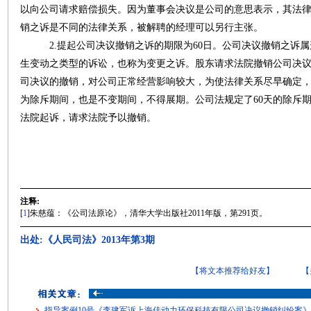
以向公司请求赔偿损失。因为董事会决议是公司的意思表示，其法
销之诉是不同的法律关系，被解聘的经理可以另行主张。
2.提起公司决议撤销之诉的期限为60日。公司决议撤销之诉属
生变动之类型的诉讼，也称为变更之诉。股东请求法院撤销公司决
司决议的撤销，对公司正常经营影响较大，为使法律关系尽早确定
为除斥期间，也是不变期间，不得展期。公司法规定了60天的除斥期
法院起诉，请求法院予以撤销。
注释:
[
1
]朱慈蕴：《公司法原论》，清华大学出版社2011年版，第291页。
出处:《人民司法》2013年第3期
【将文本推荐给好友】
【
指导案例10号《李建军诉上海佳动力环保科技有限公司决议撤销纠纷案