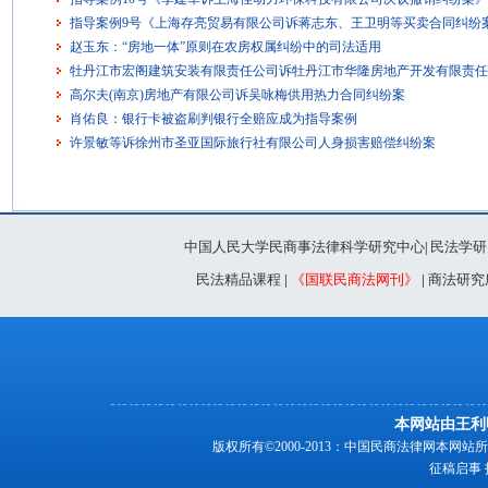
指导案例9号《上海存亮贸易有限公司诉蒋志东、王卫明等买卖合同纠纷
赵玉东：“房地一体”原则在农房权属纠纷中的司法适用
牡丹江市宏阁建筑安装有限责任公司诉牡丹江市华隆房地产开发有限责
高尔夫(南京)房地产有限公司诉吴咏梅供用热力合同纠纷案
肖佑良：银行卡被盗刷判银行全赔应成为指导案例
许景敏等诉徐州市圣亚国际旅行社有限公司人身损害赔偿纠纷案
中国人民大学民商事法律科学研究中心
民法学研
|
民法精品课程
|
《国联民商法网刊》
|
商法研究
本网站由王利
版权所有©2000-2013：中国民商法律网本
征稿启事