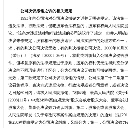
公司决议撤销之诉的相关规定
1993年的公司法对公司决议撤销之诉并无明确规定。该法第一
违反法律、行政法规，侵犯股东合法权益的，股东有权向人民法院
讼。”该条对违反法律和行政法规的公司决议作了规定，但并未明确
决议未作规定，没有相应的救济途径，司法实践中的处理方式不一
求，有的判决公司决议无效，有的判决撤销公司决议。2000年10月
（试行）》（法发〔2000〕26号），将此类纠纷归入公司决议侵
件。但毕竟原有的法律规定过于原则，股东的权利仍无法得到充分保障
决议的不同瑕疵进行了区分，分为公司决议无效和可撤销两类。第
无效，第二款规定了公司决议可撤销的情形。公司法第二十二条第二
议召集程序、表决方式违反法律、行政法规或者公司章程，或者决
之日起60日内，请求人民法院撤销。”相应地，最高人民法院《关
[2008]11号）中第249种案由规定为“股东会或者股东大会、董事
股东大会、董事会决议效力确认纠纷。第二，股东会或者股东大会、董事
人民法院印发《关于修改民事案件案由规定的决定》的通知（法[201
第250种案由规定为公司决议纠纷，又细分为：第一，公司决议效