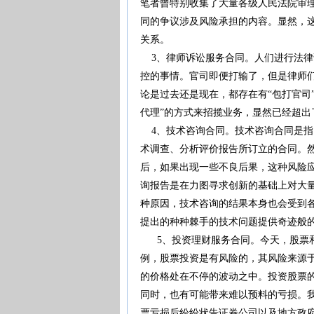
笔者曾特别收集了大量各级人民法院审
同的争议涉及风险承担的内容。显然，
关系。
3、律师诉讼服务合同。人们进行法律
控的事情。官司即便打输了，但是律师
论是过去还是现在，都存在有“包打官司
代理”的方式来招揽业务，显然已经超出
4、技术咨询合同。技术咨询合同是指
术调查、分析评价报告所订立的合同。
后，如果出现一些不良后果，这种风险
询报告是在力图寻求创新的基础上对大
种原因，技术咨询的结果本身也会受到
提出的种种棘手的技术问题提供奇迹般
5、投资理财服务合同。今天，股票和
例，股票投资是有风险的，其风险来源
的价格处在不停的波动之中。投资股票
同时，也有可能带来难以预料的亏损。
票亏损后纷纷状告证券公司以及地方政