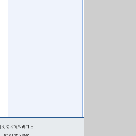
明德民商法研习社
|
》
|
BBS
|
英文频道