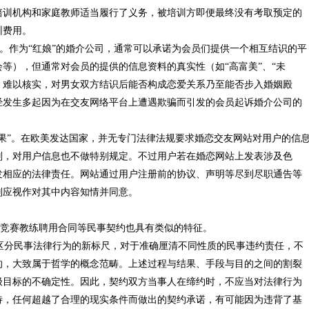
培训机构和家庭教师适当履行了义务，被培训方即便最终没有考取预定的
训费用。
。作为“红娘”的婚介公司，通常可以承诺为会员们提供一个相互结识的平
等），但通常对会员的提供的信息资料的真实性（如“高富美”、“未
”等）难以核实，对男女双方结识后能否构成恋爱关系乃至能否步入婚姻殿
经发生多起因为在交友网络平台上遭遇欺骗而引发的会员起诉婚介公司的
果”。在欧美发达国家，并无专门法律法规要求婚恋交友网站对用户的信
则，对用户信息也不做特别规定。不过用户若在婚恋网站上发表涉及色
发相应的法律责任。网站通过用户注册前的协议、声明等尽到尽职通告等
则应视作对其中内容知情并同意。
竞赛教练聘用合同等民事契约也具有类似的特征。
分民事法律行为的新标尺，对于准确厘清不同性质的民事违约责任，不
的，大致属于哲学的概念范畴。上述过程与结果、手段与目的之间的割裂
极目标的不确定性。因此，契约双方当事人在缔约时，不应当对法律行为
待，任何超越了合理的现实条件而做出的契约承诺，有可能因为违背了基