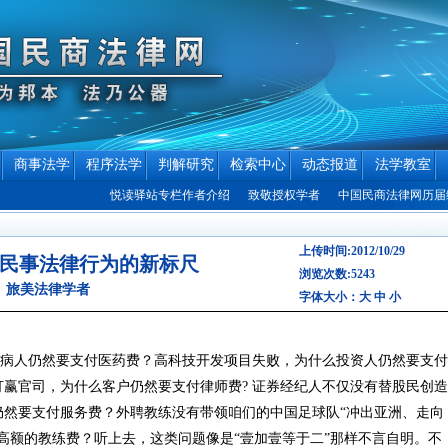
商事法学
程序法学
判解研究
检索中心
动态报道
法学教室
悦读驿站专栏作者介绍
致敬授权学者
中国民商法律网历届编辑
上传时间:2012/10/29
民事法律行为的新标尺
浏览次数:5243
 旅美法律学者
字体大小：
大
中
小
人仍然要支付医药费？高科技开发项目失败，为什么投资人仍然要支付
赢官司，为什么客户仍然要支付律师费? 证券经纪人不仅没有替股民创造
仍然要支付服务费？外聘教练没有带领咱们的中国足球队“冲出亚洲、走向
高额的教练费？听上去，这类问题像是“壹加壹等于二”那样不言自明。不