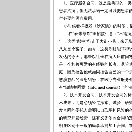
1、医疗服务合同。这是最典型的一类
患者治病，但无法承诺一定可以把患者
付必要的医疗费用。
小时候看样板戏《沙家浜》的时候，记得
—— 在“春来茶馆”里招揽生意：“不需
年，这类“郎中”行走于大街小巷，来无
八九是个骗子。如今，这类吹嘘能“洞悉
发达的今天，那些以往坐在病人床前问
是一个和善可爱的有经验的长者。尽管
庭，因为控告他就如同控告自己的一个
愈演愈烈的医患纠纷，在医疗专业服务
有“知情并同意（informed conse
2、技术开发合同。技术开发合同的标
术成果，而是必须经过探索、试验、研
发合同的委托人需要以自己承担风险的
的研究开发经费，还有义务依照合同约
明显区别于一般的民事承揽加工合同。