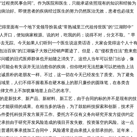
“过程类民事合同”。作为医院和医生，只能承诺依照现有的知识和经验为
的病治好。即便患者的疾病经过医生的努力仍然医治无效，患者也必须支
里面有一个地下党领导扮装成“常熟城里三代祖传世医”的“江湖郎中”
病人开口，便知病家根源。说的对，吃我的药；说得不对，分文不取。” 早
影去无踪。今天如果人们听到一个医生说这类话语，大家会觉得这个人十
包治百病”的江湖骗子大致已经销声匿迹了。但是，在“侵权责任法”愈来愈
寒问暖的旧式医师群体也开始随之消失了。这些人当年可以登门出诊，像
他可能会有失误并无法治愈你的疾病，但你绝对无法想象可以把他告上法
忠诚质朴的老朋友一样。不过，这一切在今天已经发生了质变。为了避免
领域里，人们不得不握着系在硬木板上的那只廉价的圆珠笔，在各类含
nt）”的法律文件上不加犹豫地签上自己的名字。
的是新技术、新产品、新材料、新工艺，由于合同的标的并不是现有的技
究才能获得的成果。在相当多的场合，为了鼓励科技探索和创新，技术开
条件委托科技开发方展开工作。委托方不仅有义务向研究开发方提供约定
定承担由于研究开发风险造成的项目开发失败、投资落空的风险。这一点
在普通民事承揽加工合同中，风险通常是由承揽人全部承担的。近年来，