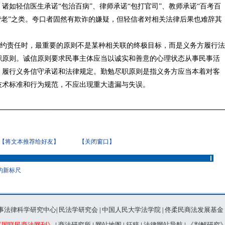
诸如轻信医生承诺“包治百病”、律师承诺“包打官司”、教师承诺“百考百
偕老”之类。夸口者固然有欺诈的嫌疑，但轻信者对相关法律后果也难辞其
责任时，最重要的原则不是某种相关联的终极目标，而是义务方履行法
职原则。诚信原则要求民事主体应当以诚实和善意的心理状态从事民事活
，履行义务信守承诺和法律规定。勤勉尽职原则是指义务方应当本着对客
技术标准和行为规范，不应出现重大遗漏与失误。
【将文本推荐给好友】
【关闭窗口】
的新标尺
事法律科学研究中心
民法学研究会
中国人民大学法学院
佟柔民商法发展基金
|
|
|
《国联民商法网刊》
|
商法研究所
|
网站地图
|
征稿
|
法律网站导航
|
《判解研究