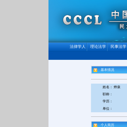
法律学人
理论法学
民事法学
基本情况
姓名： 烨泉
职称：
学历：
单位：
个人简历