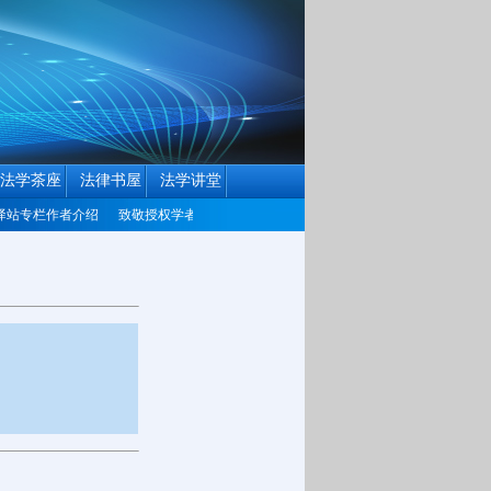
法学茶座
法律书屋
法学讲堂
站专栏作者介绍
致敬授权学者
中国民商法律网历届编辑联系方式征集公告
中