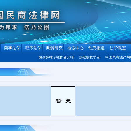
商事法学
程序法学
判解研究
检索中心
动态报道
法学教室
悦读驿站专栏作者介绍
致敬授权学者
中国民商法律网历