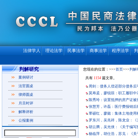
法律学人
理论法学
民事法学
商事法学
程序法学
判解研究
您现在的位置：>>>
首页
>>>
判解
案例研讨
共有
1154
篇文章。
法官圆桌
周剑：债务人偿还部分债务后
莫寿孟，廖锐琼：职工履职中
律师圆桌
陈秀玲：设置抵押的房产证被
月旦时评
张慧芳，许磊：医疗费报销后
解释评析
覃硕红，廖懿：集体土地使用权
罗东川，吴兆祥，陈龙业：《
公报案例
胡云腾，吴光侠：《关于编写
杨临萍，胡仕浩，苏戈：《关