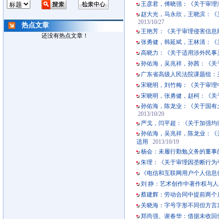
王彦君，傅晓强：《关于审理
赵大光，马永欣，王晓滨：《
2013/10/27
热点文章
王艳芳：《关于审理侵害信息
还没有热点文章！
张勇健，韩延斌，王林清：《
高晓力：《关于适用涉外民事
孙佑海，吴兆祥，孙茜：《关
广东省高级人民法院课题组：
宋晓明，刘竹梅：《关于审理
宋晓明，张勇健，赵柯：《关
孙佑海，陈龙业：《关于国有
2013/10/20
严戈，闫平超：《关于加强均
孙佑海，吴兆祥，陈龙业：《
适用
2013/10/19
杨会：未履行勤勉义务的董事的
朱理：《关于审理因垄断行为
《电信和互联网用户个人信息
刘 静：艺术创作中著作权与
蔡建辉：劳动合同中提前两个
关晓海：字号字形不同但方言
郑尚强、谢春华：借据未收回