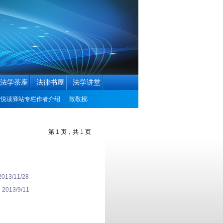
法学茶座
法律书屋
法学讲堂
悦读驿站专栏作者介绍
致敬授权学者
中国民商法律网历届编辑联系方式征集公
第
1
页，共
1
页
2013/11/28
2013/9/11