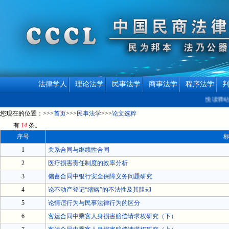
法律学人
理论法学
民事法学
商事法学
程序法学
悦读驿站
您现在的位置：>>>
首页
>>>
民事法学
>>>
论文选粹
有
14
条。
序号
1
关系合同与继续性合同
2
医疗损害责任制度的效率分析
3
储蓄合同中银行安全保障义务问题研究
4
论不动产登记“缩略”的不法性及其阻却
5
论情谊行为与民事法律行为的区分
6
客运合同中乘客人身损害赔偿请求权研究（下）