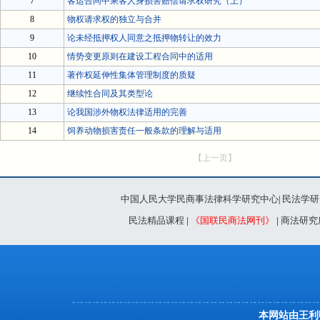
7
客运合同中乘客人身损害赔偿请求权研究（上）
8
物权请求权的独立与合并
9
论未经抵押权人同意之抵押物转让的效力
10
情势变更原则在建设工程合同中的适用
11
著作权延伸性集体管理制度的质疑
12
继续性合同及其类型论
13
论我国涉外物权法律适用的完善
14
饲养动物损害责任一般条款的理解与适用
【上一页】
中国人民大学民商事法律科学研究中心
民法学研
|
民法精品课程
|
《国联民商法网刊》
|
商法研究
本网站由王利