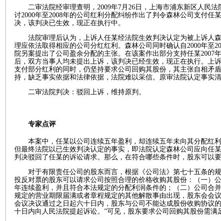
二审法院经审理查明，
2009
年
7
月
26
日
，上海市浦东新区人民法
讨
2000
年至
2008
年的公司红利分配纠纷作出了判令森林公司支付任
决，该判决已生效，现正在执行中。
法院审理后认为，上诉人任某经法院生效判决认定为被上诉人
理应依法取得相应的公司分红红利。森林公司同时确认自
2000
年至
2
院另案提出了公司盈余分配的主张。在该案作出部分支持任某
2007
后，双方当事人均未提出上诉，该判决已经生效，现正在执行。上
支付部分红利的同时，仍坚持要求公司回购其股份，其主张自相矛
持，缺乏事实依据和法律依据，法院难以采信。原审法院认定事实
二审法院判决：驳回上诉，维持原判。
专家点评
本案中，任某以公司连续五年盈利，却连续五年未向其分配红
但最终法院以已生效判决认定的事实，即法院认定森林公司应向任
判决驳回了任某的诉讼请求。那么，在符合哪些条件时，股东可以
对于有限责任公司的股东而言，根据《公司法》第七十五条的规
投反对票的股东可以请求公司按照合理的价格收购其股份：（一）
年连续盈利，并且符合本法规定的分配利润条件的；（二）公司合
规定的营业期限届满或者章程规定的其他解散事由出现，股东会会
会议决议通过之日起六十日内，股东与公司不能达成股份收购协议
十日内向人民法院提起诉讼。”可见，股东要求公司回购其股份需满