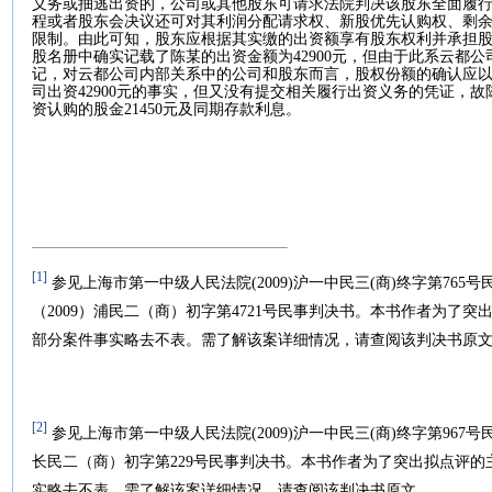
义务或抽逃出资的，公司或其他股东可请求法院判决该股东全面履
程或者股东会决议还可对其利润分配请求权、新股优先认购权、剩
限制。由此可知，股东应根据其实缴的出资额享有股东权利并承担
股名册中确实记载了陈某的出资金额为
42900
元，但由于此系云都公
记，对云都公司内部关系中的公司和股东而言，股权份额的确认应
司出资
42900
元的事实，但又没有提交相关履行出资义务的凭证，故
资认购的股金
21450
元及同期存款利息。
[1]
参见上海市第一中级人民法院
(2009)
沪一中民三
(
商
)
终字第
765
号
（
2009
）浦民二（商）初字第
4721
号民事判决书。本书作者为了突
部分案件事实略去不表。需了解该案详细情况，请查阅该判决书原
[2]
参见上海市第一中级人民法院
(2009)
沪一中民三
(
商
)
终字第
967
号
长民二（商）初字第
229
号民事判决书。本书作者为了突出拟点评的
实略去不表。需了解该案详细情况，请查阅该判决书原文。