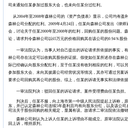
司未通知任某参加过股东大会，也未向任某分过红利。
从
2004
年至
2008
年森林公司的《资产负债表》显示，公司均有盈
森林公司分配的红利。
2009
年
4
月
24
日
，任某向森林公司发出《律师
会，讨论关于任某
2000
年至
2008
年的红利，回购任某的股份问题。
讼，请求判令森林公司以
65
万元的价格回购其在该公司的
0.94
％股份
一审法院认为，当事人对自己提出的诉讼请求所依据的事实，
林公司存在法定可以收购其股份的证据。假使如任某所述存在森林
际已经确认向股东分配红利，至于任某没有收到相应的红利，可以
参加股东大会、未向其披露公司经营状况等情况，其亦可通过另案
要求公司回购其再公司的股份。综上，任某的诉请无事实和法律依
一审法院判决：驳回任某的诉讼请求。案件受理费由任某负担
判决后，任某不服，向上海市第一中级人民法院提起上诉称，
东，并已认定森林公司连续
5
年盈利且均有向股东分红，以及该公司
司法关于股份回购的相关规定，显属有误。故请求二审法院依法撤
森林公司则认为上诉人任某的上诉理由不能成立。原审法院认
回上诉，维持原判。