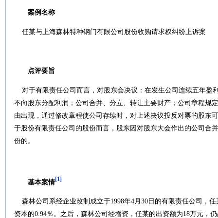
案例名称
任某与上海森林特种钢门有限公司股份收购请求权纠纷上诉案
点评要旨
对于有限责任公司而言，对股东会决议：在发生公司连续五年盈
不向股东分配利润；公司合并、分立、转让主要财产；公司章程规
由出现，通过修改章程使公司存续时，对上述决议投反对票的股东
于股份有限责任公司的股份而言，股东因对股东大会作出的公司合
份的。
[1]
基本案情
森林公司系经企业改制成立于
1998
年
4
月
30
日
的有限责任公司，任
资本的
0.94
％。之后，森林公司经增资，任某的出资额为
18
万元，仍