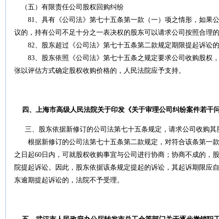
（五）有限责任公司股权回购纠纷
81
、具有
《公司法》
第
七十五条
第一款（一）项之情形，如果
议的，持有公司不足十分之一表决权的股东可以请求公司按照合理
82
、股东超过
《公司法》
第
七十五条
第二款规定期限提起诉讼
83
、股东依照
《公司
法》
第
七十五条
之规定要求公司收购股权
张以评估方式确定股权收购价格的，人民法院应予支持。
四、上海市高级人民法院关于印发《关于审理公司纠纷案件若干
三、
股东依据新修订的
公司法
第
七十五条
规定，请求公司收购其
根据新修订的
公司法
第
七十五条
第二款规定，对符合该条第一
之日起
60
日内，可就股权收购事宜与公司进行协商；协商不成的，
院提起诉讼。因此，股东依据该条规定提起的诉讼，其起诉期限应
东逾期提起诉讼的，法院不予受理。