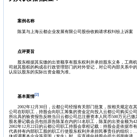
案例名称
陈某与上海云都企业发展有限公司股份收购请求权纠纷上诉案
点评要旨
股东根据其实缴的出资额享有股东权利并承担股东义务，工商
司就其股权的构成在行政管理部门的对外登记，对公司内部关系中
认应以股东的实际出资金额为准。
[2]
基本案情
2002
年
12
月
30
日
，云都公司经报有关部门批复，按相关规定在
公司在职职工，持股会向职工筹集的资金定向投入云都公司购买公
所出具的验资报告反映当日云都公司总注册资本人民币
500
万元已缴
股名册记载会员包括原告陈某在内的
51
名职工，陈某的出资金额为
4
2002
年
12
月
22
日
的云都公司职工持股会章程记载：持股会是依据市
代表持有内部职工股的职工行使股东权利并承担民事责任的组织；
休或调离本企业等原因（发生）时，应直接向持股会提出书面申请