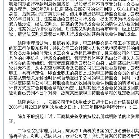
额及同期银行存款利息收回股份，退股者当年不再享受分红；会员
离办理等。
2005
年
7
月
14
日
,
陈某在云都公司的合同到期，双方未再续
身份。后陈某办理了离职手续，但未申请退还职工持股会股金，云
2005
年
12
月
31
日
，陈某发函给云都公司持股会，提出其仍为持股会
双方遂涉讼。经法院判决，陈某的仍为持股会会员的确认之诉被驳
决，陈某的上诉请求被驳回。后陈某又对此提出再审申请，经上法
讼，请求法院判决云都公司职工持股会收回其向持股会认购的股金
法院审理后认为，根据有关规定，职工持股会是公司工会下属
的职工行使股东权利，并以公司工会社团法人名义承担民事责任的
其会员发生纠纷时无法以工会名义承担民事责任，且云都公司的职
具体的办事机构，持股会的组织、管理等具体事务系由公司相关人
持股会的实际组织、管理者应直接为云都公司自身，故陈某据此与
讼并无不当。从本案查明事实看及云都公司职工持股会章程看，云
职工，具有特定性，即企业职工的身份是成为职工持股会会员的前
陈某从劳动关系解除时起就自动退出了公司的职工持股会。同时，
可认定陈某向公司职工持股会提出的收回持股会认购股金的请求可
计算方式应符合持股会章程的约定，且对其他持股会会员的退股回
证明自己受到不公平对待，故陈某应按职工持股会章程的规定收回
法院判决：一、云都公司于判决生效之日起十日内支付陈某认
2003
年
1
月
22
日起
至判决生效之日止，按三年期存款利率计付）；二
陈某不服提起上诉：工商机关备案的持股名册载明陈某的出资
证。
二审法院经审理后认为，陈某称工商机关备案的持股名册载明
需再举证。对此，法院认为，云都公司在工商机关备案的持股名册