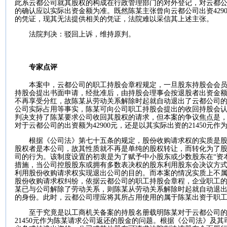
此系云都公司就其股权的构成在行政管理部门的对外登记，对云都
的确认应以实际出资金额为准。既然陈某主张曾向云都公司出资
429
的凭证，现其无法提供相关的凭证，法院难以采信其上述主张。
法院判决：驳回上诉，维持原判。
专家点评
本案中，云都公司的职工持股会章程规定，一旦股东持股会会
持股会提出书面申请，经批准后，由持股会理事会按退股者出资金
不再享受分红，故陈某从劳动关系解除时起就自动退出了云都公司
公司实际占用等事实，陈某可向公司职工持股会提出的收回持股会
判决支持了陈某要求公司收回其股权的请求，但本案的争议焦点是
对于云都公司的出资额为
42900
元，还是以其实际出资的
21450
元作
根据《公司法》第七十五条的规定，股份收购请求权的实质是
股权者是本公司，故其性质就不再是单纯的股权转让，而转化为了
司的行为。该制度设置的初衷是为了赋予中小股东或少数股东在“资
措施，当公司控股股东或拥有多数表决权的股东利用股东会决议方
利用股份收购请求权实现退出公司的目的。而本案的情况实质上不
股份收购请求权纠纷，依据云都公司的职工持股会章程，企业职工
某已与公司解除了劳动关系，则陈某从劳动关系解除时起就自动退
的身份。此时，云都公司理应将其所占用使用的属于陈某出资于职
至于究竟是以工商机关备案的持股名册载明陈某对于云都公司
21450
元作为陈某请求公司返还的股金的问题。根据《公司法》及其