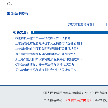
决。
出处:法制晚报
【将文本推荐给好友】
【
我的姓氏谁做主？——透视姓名权立法解释
上交所就退市配套规则征求意见稿修订情况答记者问
上交所就退市制度相关配套规则修订公开征求意见
最高法院就商标授权确权司法解释公开征求意见
新三板转板细则年底或将出炉 互联网公司或借道IPO
保险法修改将加大打击违法行为 激发市场活力
司法部出台意见加强行业性专业性人民调解工作
中国人民大学民商事法律科学研究中心
民法学研
|
民法精品课程
|
《国联民商法网刊》
|
商法研究