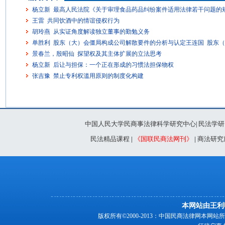
杨立新 最高人民法院《关于审理食品药品纠纷案件适用法律若干问题的
王雷 共同饮酒中的情谊侵权行为
胡玲燕 从实证角度解读独立董事的勤勉义务
单胜利 股东（大）会僵局构成公司解散要件的分析与认定王连国 股东
景春兰，殷昭仙 探望权及其主体扩展的立法思考
杨立新 后让与担保：一个正在形成的习惯法担保物权
张吉豫 禁止专利权滥用原则的制度化构建
中国人民大学民商事法律科学研究中心
民法学研
|
民法精品课程
|
《国联民商法网刊》
|
商法研究
本网站由王利
版权所有©2000-2013：中国民商法律网本