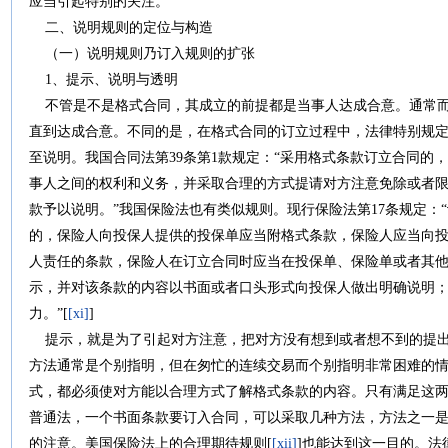
应当引起特别的关注。
二、说明规则的定位与构造
（一）说明规则乃订入规则的扩张
1、提示、说明与透明
不管是不是格式合同，其成立的前提都是当事人达成合意。通常而
直到达成合意。不同的是，在格式合同的订立过程中，法律特别规
至说明。我国合同法第39条第1款规定：“采用格式条款订立合同的
事人之间的权利和义务，并采取合理的方式提请对方注意免除或者
款予以说明。”我国保险法也有类似规则。现行保险法第17条规定：
的，保险人向投保人提供的投保单应当附格式条款，保险人应当向
人责任的条款，保险人在订立合同时应当在投保单、保险单或者其
示，并对该条款的内容以书面或者口头形式向投保人做出明确说明
力。”[
[xi]
]
提示，就是为了引起对方注意，把对方没有想到或者想不到的提出来
方法通常是个别指明，但在匆忙的连续交易而个别指明非常困难的
式，都必须使对方能以合理方式了解格式条款的内容。只有满足这
普通法，一个书面条款要订入合同，可以采取几种方法，方法之一
的注意。美国保险法上的合理期待规则[
[xii]
]也能达到这一目的。法