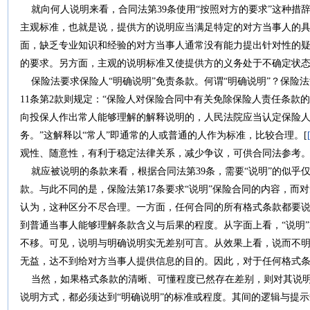
就向何人说明来看，合同法第39条使用“按照对方的要求”这种措
主观标准，也就是说，提供方的说明应当满足特定的对方当事人的
面，缺乏专业知识和经验的对方当事人通常没有能力提出针对性的
的要求。另方面，主观的说明标准又使提供方的义务处于不确定状
保险法要求保险人“明确说明”免责条款。何谓“明确说明”？保险
11条第2款则规定：“保险人对保险合同中有关免除保险人责任条款
向投保人作出常人能够理解的解释说明的，人民法院应当认定保险人
务。”这解释以“常人”即通常的人或普通的人作为标准，比较合理。[
观性、随意性，有利于稳定法律关系，减少争议，可供合同法参考
就应被说明的条款来看，根据合同法第39条，需要“说明”的似乎
款。与此不同的是，保险法第17条要求“说明”保险合同的内容，而
认为，这种区分不尽合理。一方面，任何合同的所有格式条款都要
到普通当事人能够理解条款含义与后果的程度。从字面上看，“说明”
不移。可见，说明与明确说明实无差别可言。从效果上看，说而不
无益，达不到给对方当事人提供信息的目的。因此，对于任何格式
当然，如果格式条款的清晰、可懂程度已然存在差别，则对其说明
说明方式，都必须达到“明确说明”的标准或程度。其间的逻辑与提