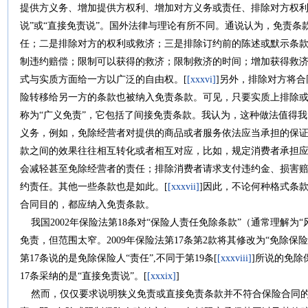
提供方义务、增加提供方权利、增加对方义务或责任、排除对方权利
说”或“直接免责说”。国外法律与理论有所不同。通说认为，免责
任；二是排除对方的权利或救济；三是排除订约前的陈述或默示条款
制违约赔偿；限制可以获得的救济；限制救济的时间；增加获得救
式与实质方面给一方以广泛的自由权。[
[xxxvi]
]另外，排除对方将
险转移给另一方的条款也被纳入免责条款。可见，只要实质上排除
称为“广义免责”，它包括了间接免责条款。我认为，这种做法值得
义务，例如，免除经营者对提供的商品或者服务依法应当承担的保
款之间的效果往往相互转化或者相互对应，比如，规定消费者承担
会减轻甚至免除经营者的责任；排除消费者请求支付违约金、损害
约责任。其他一些条款也是如此。[
[xxxvii]
]因此，不论何种格式条
合同目的，都应纳入免责条款。
我国2002年保险法第18条对“保险人责任免除条款”（通常理解为
免责，但范围太窄。2009年保险法第17条第2款将其修改为“免除
第17条说的是免除保险人“责任”,不同于第19条[
[xxxviii]
]所说的免除
17条采纳的是“直接免责说”。[
[xxxix]
]
然而，仅仅要求说明狭义免责或直接免责条款并不符合保险合同的