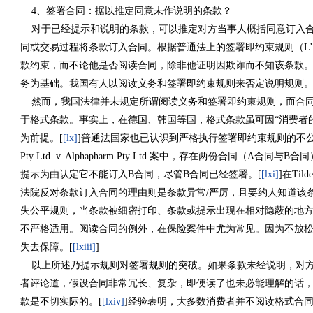
4、签署合同：据以推定同意未作说明的条款？
对于已经提示和说明的条款，可以推定对方当事人概括同意订入合
同或交易过程将条款订入合同。根据普通法上的签署即约束规则（L’E
款约束，而不论他是否阅读合同，除非他证明因欺诈而不知该条款。
务为基础。我国有人以阅读义务和签署即约束规则来否定说明规则
然而，我国法律并未规定所谓阅读义务和签署即约束规则，而合同
于格式条款。事实上，在德国、韩国等国，格式条款虽可因“消费者
为前提。[
[lx]
]普通法国家也已认识到严格执行签署即约束规则的不公，并已
Pty Ltd. v. Alphapharm Pty Ltd.案中，存在两份合同（
提示为由认定它不能订入B合同，尽管B合同已经签署。[
[lxi]
]在Tild
法院反对条款订入合同的理由则是条款异常/严厉，且要约人知道该条
失公平规则，当条款被细密打印、条款或提示出现在相对隐蔽的地
不严格适用。阅读合同的例外，在保险案件中尤为常见。因为不放
失去保障。[
[lxiii]
]
以上所述乃提示规则对签署规则的突破。如果条款未经说明，对方
者评论道，假设合同非常冗长、复杂，即便读了也未必能理解的话
款是不切实际的。[
[lxiv]
]经验表明，大多数消费者并不阅读格式合