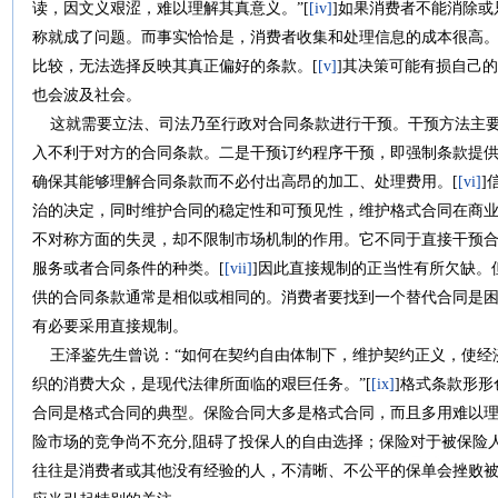
读，因文义艰涩，难以理解其真意义。”[
[iv]
]如果消费者不能消除
称就成了问题。而事实恰恰是，消费者收集和处理信息的成本很高
比较，无法选择反映其真正偏好的条款。[
[v]
]其决策可能有损自己
也会波及社会。
这就需要立法、司法乃至行政对合同条款进行干预。干预方法主要
入不利于对方的合同条款。二是干预订约程序干预，即强制条款提
确保其能够理解合同条款而不必付出高昂的加工、处理费用。[
[vi]
]
治的决定，同时维护合同的稳定性和可预见性，维护格式合同在商
不对称方面的失灵，却不限制市场机制的作用。它不同于直接干预
服务或者合同条件的种类。[
[vii]
]因此直接规制的正当性有所欠缺。
供的合同条款通常是相似或相同的。消费者要找到一个替代合同是困
有必要采用直接规制。
王泽鉴先生曾说：“如何在契约自由体制下，维护契约正义，使经
织的消费大众，是现代法律所面临的艰巨任务。”[
[ix]
]格式条款形
合同是格式合同的典型。保险合同大多是格式合同，而且多用难以
险市场的竞争尚不充分,阻碍了投保人的自由选择；保险对于被保险
往往是消费者或其他没有经验的人，不清晰、不公平的保单会挫败