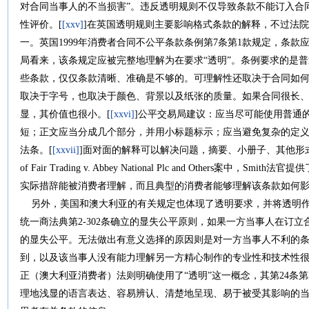
对合同当事人的不当损害”。违反透明规则不仅导致条款不能订入合
性评价。[
[xxv]
]在英国透明规则主要影响格式条款的解释，不过法
一。英国1999年消费者合同不公平条款条例第7条第1款规定，条款
局看来，该条规定应被完整地理解为在要求“透明”。条例要求的是
些条款，仅仅条款清晰、准确是不够的。可理解性还取决于合同如
取决于字号，也取决于颜色、背景以及纸张的质量。如果合同很长
显，其价值也很小。[
[xxvi]
]公平交易局建议：应当尽可能使用普通
短；正文应当分成几个部分，并用小标题标示；应当避免复杂的定
法条。[
[xxvii]
]面对面的解释可以解决问题，摘要、小册子、其他形
of Fair Trading v. Abbey National Plc and Others
实际措辞能被消费者理解，而且典型的消费者能够理解该条款如何影
另外，美国和澳大利亚的有关规定也体现了透明要求，并将透明作
统一商法典第2-302条确立的显失公平原则，如果一方当事人在订
的显失公平。无法做出有意义选择的原因则是对一方当事人不利的
到，以及该当事人没有能力理解另一方精心制作的专业性和技术性很强
正（澳大利亚消费者）法则明确使用了“透明”这一概念，其第24条
理地浅显的语言表达、容易辨认、清楚地呈现、易于被受其影响的