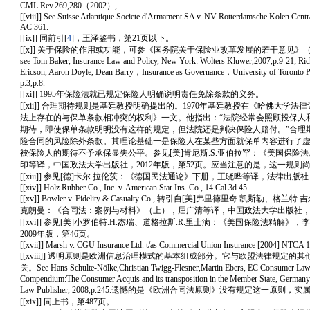
CML Rev.269,280（2002）,
[[viii]] See Suisse Atlantique Societe d'Armament SA v. NV Rotterdamsche Kolen Centr
AC 361.
[[ix]] 同前引
[
4
]，王泽鉴书，第21页以下。
[[x]] 关于保险的作用或功能，可参《国务院关于保险业改革发展的若干意见》（国发
see Tom Baker, Insurance Law and Policy, New York: Wolters Kluwer,2007,p.9-21; Ri
Ericson, Aaron Doyle, Dean Barry，Insurance as Governance，University of Toronto 
p.3,p.8.
[[xi]] 1995年保险法就已规定保险人明确说明责任免除条款的义务。
[[xii]] 合理期待规则是基廷教授明确提出的。1970年基廷教授在《哈佛大学
法上存在的与保单条款相冲突的权利》一文。他指出：“法院经常会照顾投保人
期待，即使保单条款明明没有这样的规定，但法院还是判决保险人赔付。”合理
险合同的风险除外条款。其理论基础一是保险人在某些方面就保单内容进行了
被保险人的期待不予承保显失公平。参见[美]肯尼斯.S.亚伯拉罕：《美国保险
印等译，中国政法大学出版社，2012年版，第52页。应当注意的是，这一规则
[[xiii]] 参见[德]卡尔.拉伦茨：《德国民法通论》下册，王晓晔等译，法律出版社
[[xiv]] Holz Rubber Co., Inc. v. American Star Ins. Co., 14 Cal.3d 45.
[[xv]] Bowler v. Fidelity & Casualty Co., 转引自[美]弗里德里奇.凯斯勒、格兰
克朗曼：《合同法：案例与材料》（上），屈广清等译，中国政法大学出版社，20
[[xvi]] 参见[美]小罗伯特.H.杰瑞、道格拉斯.R.里士满：《美国保险法精解
2009年版，第46页。
[[xvii]] Marsh v. CGU Insurance Ltd. t/as Commercial Union Insurance [2004] NTCA 1
[[xviii]] 透明原则是欧洲信息治理模式的基本组成部分。它与欧盟法律规定
关。See Hans Schulte-Nölke,Christian Twigg-Flesner,Martin Ebers, EC Consumer La
Compendium:The Consumer Acquis and its transposition in the Member State, German
Law Publisher, 2008,p.245.遗憾的是《欧洲合同法原则》没有规定这一原则，
[[xix]] 同上书，第487页。