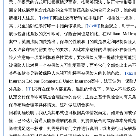
示，但提示的方式可以根据情况而定。按照英国法，依正常情形显
因交付或展示包含此条款的文件而使该条款成为合同之内容，他必
请相对人注意。[
[xlvii]
]英国法还有所谓“红手规则”，根据这一规
高，乃至须以红墨打印一手指向该条款。[
[xlviii]
]反面观之，对于
展示包含此条款的文件即可。保险合同也是如此。在William McIIroy Swindon Lt
案中，英国法院判决指出，保单的性质和目的就是界定和限制保险
以及许多详细的需要遵守的要求。因此本案这样的详细除外在保险
险人注意每一项限制和程序性要求，要求保险人逐一提请注意可能
被保险人比对另一个被保险人可能更重要，而将它们全部突出出来
某些条款会导致被保险人忽视可能损害被保险人的其他条款。[
[xlix]
Insurance Ltd t/as Commercial Union Insurance
外条款。[
[l]
]只有在保单内部复杂、混乱的情况下，保险人不能仅仅
认定交付保单即可满足合理提示的要求，主要是基于保险合同有关
保单布局合理等具体情况。这种做法切合实际。
回看明确说明，我认为其形式也可根据具体情况而定。如果合同或
懂，已经达到普通人能够理解的程度，则提供该合同或保单本身就
尚未满足这一标准，则需另用专门文件进行说明，或者另行口头解