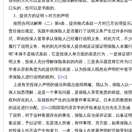
说明的方式可以是宣读常人已能理解的条款。如果条款尚未满足这
口头的，也可以是书面的。
3、提供方的证明 v.对方的声明
按照合同法解释（二）第6条，提供格式条款一方对已尽合理提示
责任做出规定。实践中就保险人是否履行了说明义务产生过许多纠纷
式，即由投保人签章承认保险人已经履行说明义务。对此方式，不少
履行了说明义务。有的则允许投保人提供相反证据证明保险人未履行
明”本身不是格式条款，它是投保人单方面的表意行为，一是保证填
明义务，投保人充分理解保险条款的内容，三是表示愿意将它作为订
学者从弃权角度为此提供理论依据，认为投保人既然在声明栏中签字
求保险人进行说明的权利。[
[lv]
]
上述有关投保人声明的做法和观点值得商榷。我认为，保险人以一
保人知悉理解，这是一个事实问题，是保险人享受免责的前提。按照
权利存在的人，应就权利产生的法律要件事实举证。日本石田教授
的远近进行分配。[
[lvi]
]我国现代语言学的开拓者赵元任先生又告诫
了说明，对于这种客观存在的事实，保险人应当保存证据，以备证
集证据，予以证明，实是强人所难，有悖事理。另方面，如果保险人
对投保人也不该产生拘束力。一者，投保人在签署声明时可能受到