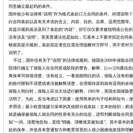
同意确立最起码的条件。
国外较少有法律将“说明”作为格式条款订入合同的条件。何谓说明
白合同条款以及有关术语的含义、内容、目的、后果、适用范围等
其提示规则虽涉及到了条款的“内容”，但它仅仅要求被指明或公告的条
没有涉及“说明”。英美普通法也是如此，它基本上不要求拟定合同
根据其提示规则，条款拟定者也仅需合理提醒对方即可，而不管对
说明了。
不过，国外也有关于“说明”的法律或规则。德国在2008年保险合
院强行确立了保险人在合同形成阶段的警告、解释、[
[xiv]
]沟通信息
果保单写得很清楚、没有歧义、一看就能明白的话，保险人没有积
的赔付限制不清楚或者没被解释清楚，合理期待原则就有适用的余地
保险人明白时，保险人应当主动进行解释。1981年，美国全国保险
洁明了。为此，应当考虑以下因素：使用简单的句子结构和短句；
术用语；最小程度地援引保单的其他部分或条款；文本的组织；易
就是确保被保险人就合同的性质有充分的信息，进而判断保险合同是
知”一词。清楚地告知，是指“明确、清晰使其被知道”。其中基本
款的保单，并使具有普通智力和教育背景的人很少困难地发现和理解