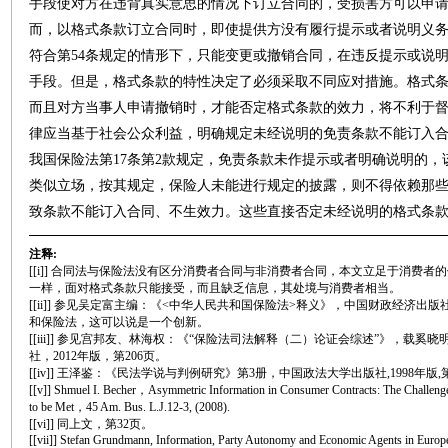
手段使对方在违背真实意思的情况下订立合同的，受损害方可以申请
而，以格式条款订立合同时，即使提供方没有履行提示或者说明义务
符合第54条规定的情形下，只能变更或撤销合同，在违反提示或说
手段。但是，格式条款的特性决定了必须采取不同应对措施。格式
而且对方当事人申请撤销时，才能否定格式条款的效力，将不利于
律应当基于社会公众利益，明确规定未经说明的免责条款不能订入
我国保险法第17条第2款规定，免责条款未作提示或者明确说明的
类似立场，按其规定，保险人未能进行规定的披露，则不得依赖那
致条款不能订入合同、不生效力。这些直接否定未经说明的格式条
注释:
[[i]] 合同法与保险法没有区分消费者合同与非消费者合同，本文立足于消费
一样，面对格式条款只能接受，而且缺乏信息，其处境与消费者相当。
[[ii]] 参见吴定富主编：《<中华人民共和国保险法>释义》，中国财政经济出版
和保险法，这可以说是一个创新。
[[iii]] 参见宫邦友、林海权：《“保险法司法解释（二）论证会综述”》，载
社，2012年版，第206页。
[[iv]] 王泽鉴：《民法学说与判例研究》第3册，中国政法大学出版社,1998年版,
[[v]] Shmuel I. Becher，Asymmetric Information in Consumer Contracts: The Challe
to be Met，45 Am. Bus. L.J.12-3, (2008).
[[vi]] 同上文，第32页。
[[vii]] Stefan Grundmann, Information, Party Autonomy and Economic Agents in Euro