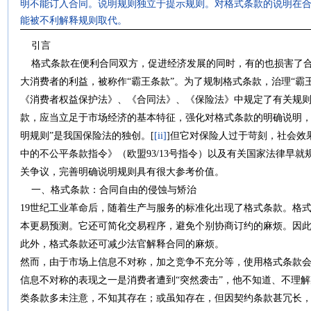
明不能订入合同。说明规则独立于提示规则。对格式条款的说明在
能被不利解释规则取代。
引言
格式条款在便利合同双方，促进经济发展的同时，有的也损害了合
大消费者的利益，被称作“霸王条款”。为了规制格式条款，治理“霸王
《消费者权益保护法》、《合同法》、《保险法》中规定了有关规
款，应当立足于市场经济的基本特征，强化对格式条款的明确说明，
明规则”是我国保险法的独创。[
[ii]
]但它对保险人过于苛刻，社会效
中的不公平条款指令》（欧盟93/13号指令）以及有关国家法律早
关争议，完善明确说明规则具有很大参考价值。
一、格式条款：合同自由的侵蚀与矫治
19世纪工业革命后，随着生产与服务的标准化出现了格式条款。格
本更易预测。它还可简化交易程序，避免个别协商订约的麻烦。因
此外，格式条款还可减少法官解释合同的麻烦。
然而，由于市场上信息不对称，加之竞争不充分等，使用格式条款
信息不对称的表现之一是消费者遭到“突然袭击”，他不知道、不理
类条款多未注意，不知其存在；或虽知存在，但因契约条款甚冗长