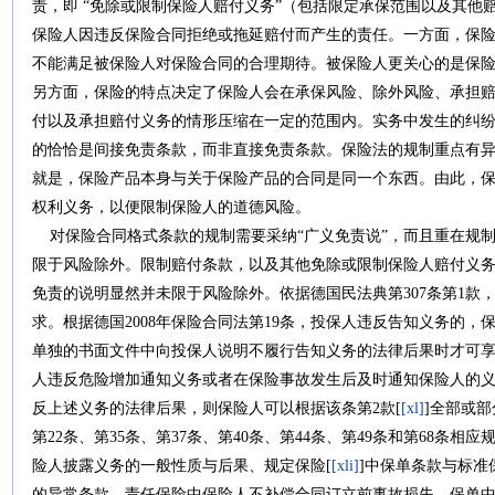
责，即 “免除或限制保险人赔付义务”（包括限定承保范围以及其他
保险人因违反保险合同拒绝或拖延赔付而产生的责任。一方面，保
不能满足被保险人对保险合同的合理期待。被保险人更关心的是保
另方面，保险的特点决定了保险人会在承保风险、除外风险、承担
付以及承担赔付义务的情形压缩在一定的范围内。实务中发生的纠
的恰恰是间接免责条款，而非直接免责条款。保险法的规制重点有
就是，保险产品本身与关于保险产品的合同是同一个东西。由此，
权利义务，以便限制保险人的道德风险。
对保险合同格式条款的规制需要采纳“广义免责说”，而且重在规
限于风险除外。限制赔付条款，以及其他免除或限制保险人赔付义
免责的说明显然并未限于风险除外。依据德国民法典第307条第1款
求。根据德国2008年保险合同法第19条，投保人违反告知义务的
单独的书面文件中向投保人说明不履行告知义务的法律后果时才可享有
人违反危险增加通知义务或者在保险事故发生后及时通知保险人的
反上述义务的法律后果，则保险人可以根据该条第2款[
[xl]
]全部或部
第22条、第35条、第37条、第40条、第44条、第49条和第68条
险人披露义务的一般性质与后果、规定保险[
[xli]
]中保单条款与标
的异常条款、责任保险中保险人不补偿合同订立前事故损失、保单