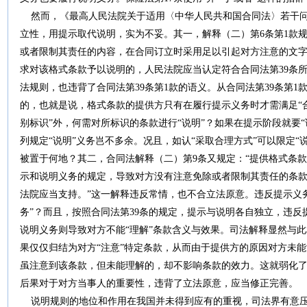
然而，《最高人民法院关于适用〈中华人民共和国合同法〉若干问
立性，用提示取代说明，实为不妥。其一，解释（二）第6条第1款
或者限制其责任的内容，在合同订立时采用足以引起对方注意的文
求对该格式条款予以说明的，人民法院应当认定符合合同法第39条所
法规则，也违背了合同法第39条第1款的语义。从合同法第39条第1
的，也就是说，格式条款的提供方只有在履行提示义务时才需满足“
别标识”外，何需对所标识的条款进行“说明”？如果在提示阶段就要“
列规定“说明”义务岂不多余。况且，如认“采取合理方式”可以限定“说
被置于何地？其二，合同法解释（二）第9条又规定：“提供格式条款
示和说明义务的规定，导致对方没有注意免除或者限制其责任的条
法院应当支持。”这一解释违反常情，也不合立法原意。违反提示义务
务”？而且，按照合同法第39条的规定，提示与说明各自独立，违反
说明义务则导致对方不能“理解”条款含义与效果。司法解释显然与
果仅仅归结为对方“注意”特定条款，从而由于提供方的原因对方未
虽注意到该条款，但未能理解的，却不影响条款的效力。这就弱化了
后果对于对方当事人的重要性，违背了立法原意，应当修正完善。
说明规则的地位和作用在我国并未得到应有的重视，司法界有意压