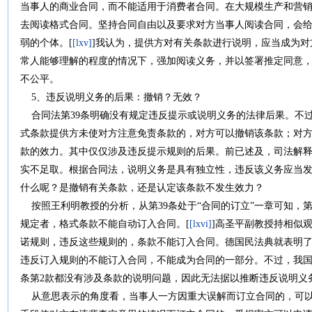
当事人的商业合同，而不能适用于消费者合同。在大规模生产和营
去阅读格式合同。坚持合同自由以及要求对方当事人阅读合同，会
弱的个体。[
[lxv]
]我认为，提供方对有关条款进行说明，应当成为
常人能够理解的程度的情况下，强加阅读义务，并以签署推定同意
不公平。
5、违反说明义务的后果：撤销？无效？
合同法第39条明确没有规定违反提示或说明义务的法律后果。不过
式条款提供方未使对方注意免责条款的，对方可以撤销该条款；对
款的效力。其中仅仅涉及违反提示规则的后果。前已述及，司法解
实不足取。根据合同法，说明义务是具有独立性，违反该义务应当
什么呢？是撤销有关条款，还是认定该条款不发生效力？
按照王利明教授的分析，从第39条处于“合同的订立”一章可知，第
规定者，格式条款不能自动订入合同。[
[lxvi]
]高圣平副教授持相似
诺规则，违反这些规则的，条款不能订入合同。德国民法典就表明了这
违反订入规则的不能订入合同，不能成为合同的一部分。不过，我国
条第2款都没有涉及条款的说明问题，因此无法据以推断违反说明义
从意思表示的角度看，当事人一方因重大误解而订立合同的，可以