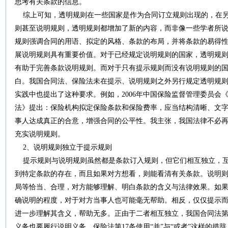
思考有关条款的信息。
综上可知，透明规则在一些国家是作为合同订立规则出现的，在另
则甚至说明规则，透明规则都增加了新的内容，而非像一些学者所说
规则强调合同的用语、拟定的风格、条款的布局，并将条款的易得
展说明规则具有重要价值。对于已经规定说明规则的国家，透明规
有助于完善条款说明规则。而对于只有提示规则而没有说明规则的
白。我国合同法、保险法未在提示、说明规则之外另行规定透明规
实践中也提出了这种要求。例如，2006年中国保险监督管理委员会
法》提出：保险机构拟定保险条款和保险费率，应当结构清晰、文
事人达成真正的合意，增强合同的公平性。我主张，我国法律不必
充实说明规则。
2、说明规则独立于提示规则
提示规则与说明规则虽然都是条款订入规则，但它们相互独立，互
到特定条款的存在，而且如果对方想看，则能看清有关条款。说明
局等恰当、合理，对方能够理解、明白条款的含义与法律效果。如
确说明的程度，对于对方当事人也可能毫无帮助。相反，仅仅提示
进一步理解其含义，帮助无多。正由于二者相互独立，我国合同法第
义务也要履行说明义务。保险法第17条使用“并”与“或者”这样的