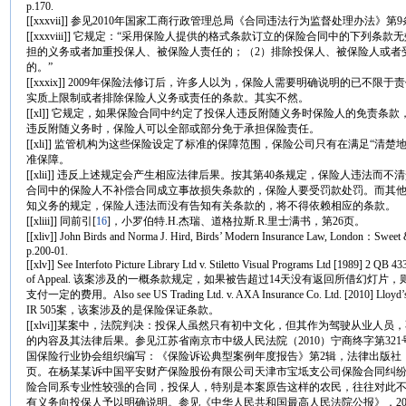
p.170.
[[xxxvii]] 参见2010年国家工商行政管理总局《合同违法行为监督处理办法》第9
[[xxxviii]] 它规定：“采用保险人提供的格式条款订立的保险合同中的下列条
担的义务或者加重投保人、被保险人责任的；（2）排除投保人、被保险人或者
的。”
[[xxxix]] 2009年保险法修订后，许多人以为，保险人需要明确说明的已不
实质上限制或者排除保险人义务或责任的条款。其实不然。
[[xl]] 它规定，如果保险合同中约定了投保人违反附随义务时保险人的免责条
违反附随义务时，保险人可以全部或部分免于承担保险责任。
[[xli]] 监管机构为这些保险设定了标准的保障范围，保险公司只有在满足“清
准保障。
[[xlii]] 违反上述规定会产生相应法律后果。按其第40条规定，保险人违法而
合同中的保险人不补偿合同成立事故损失条款的，保险人要受罚款处罚。而其
知义务的规定，保险人违法而没有告知有关条款的，将不得依赖相应的条款。
[[xliii]] 同前引
[
16
]，小罗伯特.H.杰瑞、道格拉斯.R.里士满书，第26页。
[[xliv]] John Birds and Norma J. Hird, Birds’ Modern Insurance Law, London：Sweet
p.200-01.
[[xlv]] See Interfoto Picture Library Ltd v. Stiletto Visual Programs Ltd [1989] 2 QB 43
of Appeal. 该案涉及的一概条款规定，如果被告超过14天没有返回所借幻灯片
支付一定的费用。Also see US Trading Ltd. v. AXA Insurance Co. Ltd. [2010] Lloyd’s
IR 505案，该案涉及的是保险保证条款。
[[xlvi]]某案中，法院判决：投保人虽然只有初中文化，但其作为驾驶从业人
的内容及其法律后果。参见江苏省南京市中级人民法院（2010）宁商终字第32
国保险行业协会组织编写：《保险诉讼典型案例年度报告》第2辑，法律出版社，20
页。在杨某某诉中国平安财产保险股份有限公司天津市宝坻支公司保险合同纠
险合同系专业性较强的合同，投保人，特别是本案原告这样的农民，往往对此
有义务向投保人予以明确说明。参见《中华人民共和国最高人民法院公报》，200