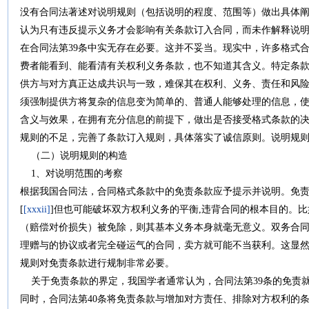
没有合同法著述对说明规则（包括说明的程度、范围等）做出具体阐
认为只有违反提示义务才会影响有关条款订入合同，而未作解释说
在合同法第39条中实无存在必要。这并不妥当。现实中，许多格式
费者能看到、能看清有关权利义务条款，也不知道其含义。特定条
供方与对方真正达成共识与一致，难保其在权利、义务、责任和风
须强制提供方将复杂的信息变为简单的、普通人能够处理的信息，
含义与效果，在拥有充分信息的前提下，做出是否接受格式条款的
规则的不足，完善了条款订入规则，具体落实了诚信原则。说明规
（二）说明规则的构造
1、对说明范围的考察
根据我国合同法，合同格式条款中的免责条款应予提示并说明。免
[
[xxxii]
]但也可能破坏双方权利义务的平衡,违背合同的根本目的。
（赔偿对价损失）被免除，则其基本义务本身就毫无意义。双务合
理赠与的协议或者完全碰运气的合同，卖方就可能不当获利。这显
规则对免责条款进行规制非常必要。
关于免责条款的界定，我国学者通常认为，合同法第39条的免责就
同时，合同法第40条将免责条款与增加对方责任、排除对方权利的条