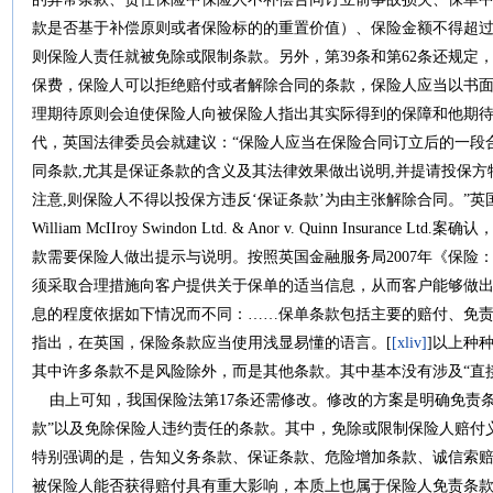
款是否基于补偿原则或者保险标的的重置价值）、保险金额不得超
则保险人责任就被免除或限制条款。另外，第39条和第62条还规定
保费，保险人可以拒绝赔付或者解除合同的条款，保险人应当以书面
理期待原则会迫使保险人向被保险人指出其实际得到的保障和他期待
代，英国法律委员会就建议：“保险人应当在保险合同订立后的一段
同条款,尤其是保证条款的含义及其法律效果做出说明,并提请投保
注意,则保险人不得以投保方违反‘保证条款’为由主张解除合同。”英
William McIIroy Swindon Ltd. & Anor v. Quinn Insur
款需要保险人做出提示与说明。按照英国金融服务局2007年《保险：
须采取合理措施向客户提供关于保单的适当信息，从而客户能够做出有
息的程度依据如下情况而不同：……保单条款包括主要的赔付、免
指出，在英国，保险条款应当使用浅显易懂的语言。[
[xliv]
]以上种
其中许多条款不是风险除外，而是其他条款。其中基本没有涉及“直
由上可知，我国保险法第17条还需修改。修改的方案是明确免责条
款”以及免除保险人违约责任的条款。其中，免除或限制保险人赔付
特别强调的是，告知义务条款、保证条款、危险增加条款、诚信索
被保险人能否获得赔付具有重大影响，本质上也属于保险人免责条款。