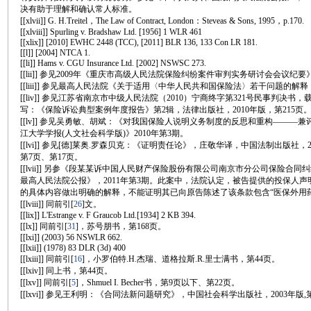
决有助于理解和确认常人标准。
[[xlvii]] G. H.Treitel，The Law of Contract, London：Steveas & Sons, 1995，p.170.
[[xlviii]] Spurling v. Bradshaw Ltd. [1956] 1 WLR 461
[[xlix]] [2010] EWHC 2448 (TCC), [2011] BLR 136, 133 Con LR 181.
[[l]] [2004] NTCA 1.
[[li]] Hams v. CGU Insurance Ltd. [2002] NSWSC 273.
[[lii]] 参见2009年《重庆市高级人民法院保险纠纷案件审判实务研讨会会议纪要
[[liii]] 参见最高人民法院《关于适用〈中华人民共和国保险法〉若干问题的解
[[liv]] 参见江苏省南京市中级人民法院（2010）宁商终字第321号民事判决
写：《保险诉讼典型案例年度报告》第2辑，法律出版社，2010年版，第215页
[[lv]] 参见吴勇敏、胡斌：《对我国保险人说明义务制度的反思和重构———兼
江大学学报(人文社会科学版)》2010年第3期。
[[lvi]] 参见[德]莱奥.罗森贝克：《证明责任论》，庄敬华译，中国法制出版社，
第7页、第17页。
[[lvii]] 另参《段某某诉中国人民财产保险股份有限公司南京市分公司保险合
最高人民法院公报》，2011年第3期。此案中，法院认定，被告提供的投保人
的具体内容做出明确的解释，不能证明其已向原告陈述了该条款包含“医保外用
[[lviii]] 同前引
[
26
]文。
[[lix]] L'Estrange v. F Graucob Ltd.[1934] 2 KB 394.
[[lx]] 同前引
[
31
]，苏号朋书，第168页。
[[lxi]] (2003) 56 NSWLR 662.
[[lxii]] (1978) 83 DLR (3d) 400
[[lxiii]] 同前引
[
16
]，小罗伯特.H.杰瑞、道格拉斯.R.里士满书，第44页。
[[lxiv]] 同上书，第44页。
[[lxv]] 同前引
[
5
]，Shmuel I. Becher书，第9页以下、第22页。
[[lxvi]] 参见王利明：《合同法新问题研究》，中国社会科学出版社，2003年版,