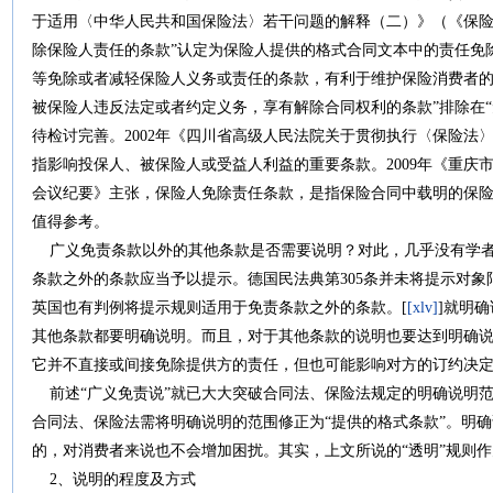
于适用〈中华人民共和国保险法〉若干问题的解释（二）》（《保险
除保险人责任的条款”认定为保险人提供的格式合同文本中的责任免
等免除或者减轻保险人义务或责任的条款，有利于维护保险消费者的
被保险人违反法定或者约定义务，享有解除合同权利的条款”排除在
待检讨完善。2002年《四川省高级人民法院关于贯彻执行〈保险法
指影响投保人、被保险人或受益人利益的重要条款。2009年《重庆
会议纪要》主张，保险人免除责任条款，是指保险合同中载明的保
值得参考。
广义免责条款以外的其他条款是否需要说明？对此，几乎没有学者
条款之外的条款应当予以提示。德国民法典第305条并未将提示对
英国也有判例将提示规则适用于免责条款之外的条款。[
[xlv]
]就明
其他条款都要明确说明。而且，对于其他条款的说明也要达到明确
它并不直接或间接免除提供方的责任，但也可能影响对方的订约决
前述“广义免责说”就已大大突破合同法、保险法规定的明确说明
合同法、保险法需将明确说明的范围修正为“提供的格式条款”。明
的，对消费者来说也不会增加困扰。其实，上文所说的“透明”规则
2、说明的程度及方式