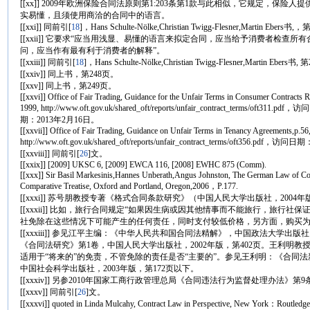
[[xx]] 2009年欧洲保险合同法原则第1:203条第1款与此相似，它规定，保险
实易懂，且须使用商洽的合同中的语言。
[[xxi]] 同前引
[
18
]，Hans Schulte-Nölke,Christian Twigg-Flesner,Martin Ebers书
[[xxii]] 它要求“应当用浅显、易懂的语言来拟定合同，应当给予消费者检查
问，应当作有最有利于消费者的解释”。
[[xxiii]] 同前引
[
18
]，Hans Schulte-Nölke,Christian Twigg-Flesner,Martin Ebers书
[[xxiv]] 同上书，第248页。
[[xxv]] 同上书，第249页。
[[xxvi]] Office of Fair Trading, Guidance for the Unfair Terms in Consumer Contracts R
1999, http://www.oft.gov.uk/shared_oft/reports/unfair_contract_terms/oft311.pdf，
期：2013年2月16日。
[[xxvii]] Office of Fair Trading, Guidance on Unfair Terms in Tenancy Agreements,p.56
http://www.oft.gov.uk/shared_oft/reports/unfair_contract_terms/oft356.pdf
[[xxviii]] 同前引
[
26
]文。
[[xxix]] [2009] UKSC 6, [2009] EWCA 116, [2008] EWHC 875 (Comm).
[[xxx]] Sir Basil Markesinis,Hannes Unberath,Angus Johnston, The German Law of Co
Comparative Treatise, Oxford and Portland, Oregon,2006，P.177.
[[xxxi]] 苏号朋教授专著《格式合同条款研究》（中国人民大学出版社，200
[[xxxii]] 比如，旅行合同规定“如果因生病或因其他情事而不能旅行，旅行社
社免除在这些情况下可能产生的任何责任，同时支付较低价格，另方面，购买
[[xxxiii]] 参见江平主编：《中华人民共和国合同法精解》，中国政法大学出版社
《合同法研究》第1卷，中国人民大学出版社，2002年版，第402页。王利明教授
适用于“将来的”的免责，不管免除的责任是否“主要的”。参见王利明：《合同
中国社会科学出版社，2003年版，第172页以下。
[[xxxiv]] 另参2010年国家工商行政管理总局《合同违法行为监督处理办法》第9条
[[xxxv]] 同前引
[
26
]文。
[[xxxvi]] quoted in Linda Mulcahy, Contract Law in Perspective, New York：Routled