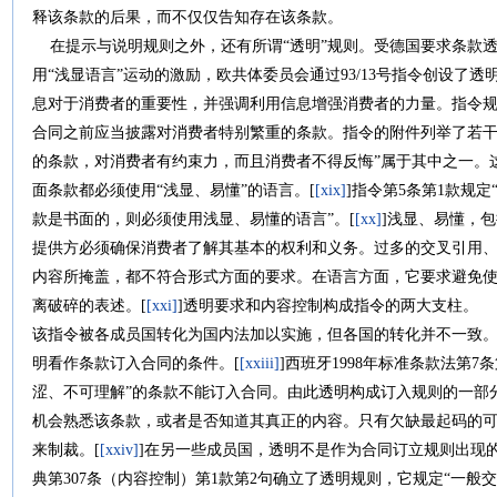
释该条款的后果，而不仅仅告知存在该条款。
在提示与说明规则之外，还有所谓“透明”规则。受德国要求条款
用“浅显语言”运动的激励，欧共体委员会通过93/13号指令创设了透
息对于消费者的重要性，并强调利用信息增强消费者的力量。指令
合同之前应当披露对消费者特别繁重的条款。指令的附件列举了若干
的条款，对消费者有约束力，而且消费者不得反悔”属于其中之一。
面条款都必须使用“浅显、易懂”的语言。[
[xix]
]指令第5条第1款规
款是书面的，则必须使用浅显、易懂的语言”。[
[xx]
]浅显、易懂，
提供方必须确保消费者了解其基本的权利和义务。过多的交叉引用
内容所掩盖，都不符合形式方面的要求。在语言方面，它要求避免
离破碎的表述。[
[xxi]
]透明要求和内容控制构成指令的两大支柱。
该指令被各成员国转化为国内法加以实施，但各国的转化并不一致。一
明看作条款订入合同的条件。[
[xxiii]
]西班牙1998年标准条款法第
涩、不可理解”的条款不能订入合同。由此透明构成订入规则的一部
机会熟悉该条款，或者是否知道其真正的内容。只有欠缺最起码的
来制裁。[
[xxiv]
]在另一些成员国，透明不是作为合同订立规则出现
典第307条（内容控制）第1款第2句确立了透明规则，它规定“一