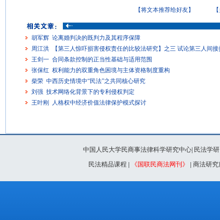
【将文本推荐给好友】
【
胡军辉 论离婚判决的既判力及其程序保障
周江洪 【第三人惊吓损害侵权责任的比较法研究】之三 试论第三人间接
王剑一 合同条款控制的正当性基础与适用范围
张保红 权利能力的双重角色困境与主体资格制度重构
柴荣 中西历史情境中“民法”之共同核心研究
刘强 技术网络化背景下的专利侵权判定
王叶刚 人格权中经济价值法律保护模式探讨
中国人民大学民商事法律科学研究中心
民法学研
|
民法精品课程
|
《国联民商法网刊》
|
商法研究