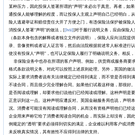
某种压力，因此投保人签署所谓的“声明”未必出于真意。再者，如
通投保人能够理解的程度，而让投保人主观上声明自己已经明白，
险人逃避举证和赔偿责任大开了方便之门，有违保险法保护被保险
消投保人签署“声明”的做法，[
[lvii]
]对于履行说明义务，应由保险
（条款本身包含的解释或者独立文件的说明），保险人应向法院提
录、音像资料或者证人证言等，然后由法院根据前述常人标准进行
使没有投保人“声明”，也可认定保险人履行了明确说明义务。相反，
非保险业务中也存在所谓的客户声明。例如，供货商或服务商要求
格式条款说明义务。对此可以按照上述原则处理。另外，英国的做
实际上要求消费者说有关法律规定已经得到满足，而不管是否得到
不读合同，而且很少完全理解合同。如果他们试着这样做，那很好
是否阅读或理解，却要求他们说他们已经阅读或理解。这种声明是
正意识到这一点。这种声明应遭反对。英国金融服务局也说，声明
况。消费者可能没有阅读或理解合同，从而没有资格声明他们已经
企业用来声称它给了消费者阅读合同的机会，而实际上却没有，因此
例规定的“透明”要求必须得到切实的满足，企业难以利用客户或消
未反映真实情况，其有效性不应得到法律的支持。