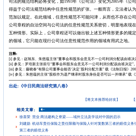
司法的规范结构必将变化，如1993年《公司法》变化为2005年《
得益于公司法规范结构中任意性规范的扩张。一般而言，立法者认
范加以规定。在此领域，任意性规范不可能问津，从而也不存在公
公司章程的自治空间与公司法的任意性规范关系密切，明显地表现
五种情形。实际上，公司章程还可以做出较上述五种情形更多的规
的领域，它只能在现行公司法任意性规范作用的领域有用武之地。
注释:
[i] 参见：赵旭东、朱慈蕴主张“董事会和股东会意见不一公司利润分配该由谁决定”
[ii] 参见：罗培新主张前引“董事会和股东会意见不一公司利润分配该由谁决定”
[iii] 参见：藤晓春“有限公司董事会能否‘决定’股利分配方案” 载《法制日报》200
[iv] 参见：朱慈蕴的主张“股权作为遗产继承时股东身份是否可以一并继承” 载《法
出处:《中日民商法研究第八卷》
【将文本推荐给好友】
【
徐喜荣 营业:商法建构之脊梁——域外立法及学说对中国的启示
刘建勋 机动车责任保险之责任限额与保险人针对复数第三者的赔偿义务
第三者的赔偿义务