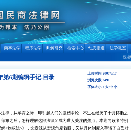
商事法学
程序法学
判解研究
检索中心
动态报道
法学教室
悦读驿站
上传时间:2007/6/17
7年第6期编辑手记.目录
浏览次数:6491
字体大小：
大
中
小
本法律，从孕育之际，即引起人们的激烈争论，不过在经历了十月怀胎之
》颁布之后，怎样理解这部法律又成为世人关注的焦点。本期向读者特别
解<物权法>》，文章既从宏观角度着眼，又从具体制度入手谈了自己对