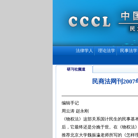
法律学人
理论法学
民事法学
研习社频道
民商法网刊200
编辑手记
周云涛 赵永刚
《物权法》这部关系国计民生的民事基
后，它最终还是分娩于世。在《物权法
推荐北京大学魏振瀛老师所写的《怎样理