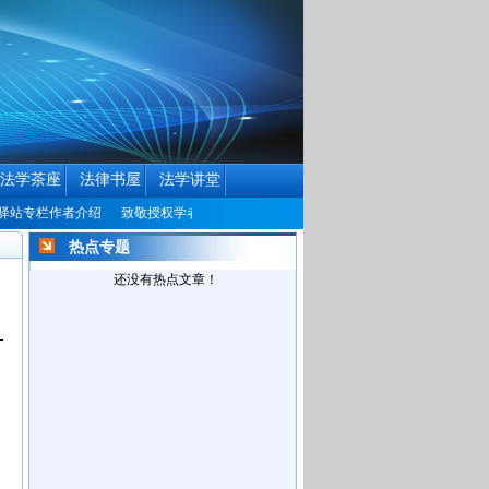
法学茶座
法律书屋
法学讲堂
专栏作者介绍
致敬授权学者
中国民商法律网历届编辑联系方式征集公告
中
热点专题
还没有热点文章！