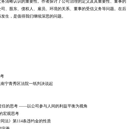
义务清晰认识的重要性。作者探讨了公司治理的定义及其重要性、董事的
公司、股东、债权人、雇员、环境的关系、董事的受信义务等问题。在后
再发生，是值得我们继续深思的问题。
思考
从南宁青秀区法院一纸判决说起
人责任的思考 ——以公司参与人间的利益平衡为视角
度的宏观思考
合同法》第114条违约金的性质
足和完善