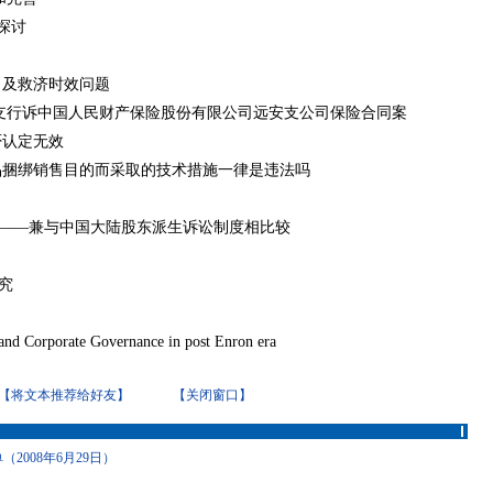
题探讨
力及救济时效问题
县支行诉中国人民财产保险股份有限公司远安支公司保险合同案
否认定无效
品捆绑销售目的而采取的技术措施一律是违法吗
绍——兼与中国大陆股东派生诉讼制度相比较
研究
and Corporate Governance in post Enron era
【将文本推荐给好友】
【关闭窗口】
008年6月29日）