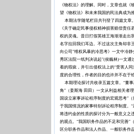
《物权法》的理解。同时，文章也就《
望《物权法》和未来我国的民法典成为
本期法学随笔栏目共刊登了四篇文章。
《关于确定民事侵权精神损害赔偿责任
权的灵魂。昔日打假英雄王海渐渐走出我
名字拉回我们耳边。不过这次主角却非王
向公司”维权风暴的冷思考》一文中冷静
秀区法院一纸判决说起”(侯巍林)一文
着的瑕疵，并引出侵权法上的“受害人同意
度的合理性，作者的目的也许并不在于
本期理论探讨共收录五篇文章。“董事
角”（姜斯海 田田）一文从利益相关者
国设立家事诉讼程序制度的宏观思考”
于我国情况的家事特别诉讼程序制度。“违
将违约金的性质的探讨分为一般意义之
的观点。“我国职务作品的不足和完善”
区分职务作品和法人作品、一般职务作