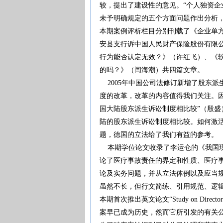
较，提出了建设性的意见。“个人独资企
未予明确规定的五个方面问题作出分析
本期案例评析栏目分别刊载了《企业单
安县支行诉中国人民财产保险股份有限公
行为能否认定无效？》（许红飞）、《
的吗？》（闫海潮）共四篇文章。
2005年中国公司法修订新增了股东派
度的改革，改革的内容值得我们关注。
国大陆股东派生诉讼制度相比较”（殷盛
陆的股东派生诉讼制度相比较。如何激
题，德国的立法给了我们有益的参考。
本期学位论文收录了李运仓的《我国现
论了医疗事故责任的界定和性质、医疗
论及实务问题，并从立法体例以及应当
虽然不长，但行文简练、引用规范、逻
本期首次推出英文论文“Study on Directors’ du
案早已成为历史，然而它所引发的有关