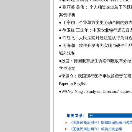
● 张丽英 吴伟： 个人独资企业若干问
案例评析
● 丁宇翔：企业单方变更劳动合同的效
● 徐卫红 王先年：中国农业银行远安
● 许红飞：人民法院对违法追认行为能
● 闫海潮：软件开发者为实现与硬件产
域外法制
●殷盛：德国股东派生诉讼制度改革介
学位论文
●李运仓：我国现行医疗事故赔偿责任
Paper in English
●WANG Ning : Study on Directors’ duties 
《国联民商法网刊》编辑部编辑录用名单（2
《国联民商法网刊》编辑招聘启事