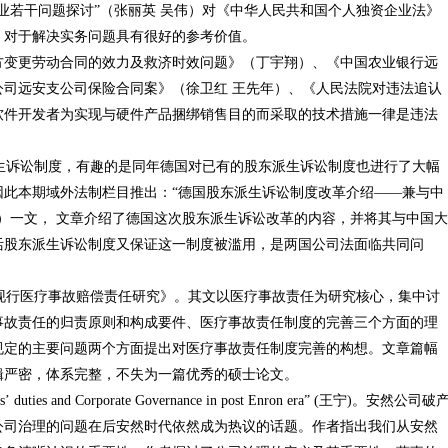
业若干问题探讨”（张丽英 吴伟）对《中华人民共和国个人独资企业法》
，对于解决实务问题具有很好的参考价值。
方变更劳动合同的效力及救济时效问题》（丁宇翔）、《中国农业银行远
司远安支公司保险合同案》（徐卫红 王先年）、《人民法院对违法追认
软件开发者为实现与硬件产品捆绑销售目的而采取的技术措施一律是违法
生诉讼制度，有趣的是同年德国对已有的股东派生诉讼制度也进行了大幅
因此本期域外法制栏目推出：“德国股东派生诉讼制度改革介绍——兼与中
）一文， 文章介绍了德国这次股东派生诉讼改革的内容，并将其与中国大
活股东派生诉讼制度又保证这一制度被滥用，是两国公司法面临共同问
行医疗事故赔偿责任研究》。其文以医疗事故责任为研究核心，集中讨
事故责任的归责原则和构成要件、医疗事故责任制度的完善三个方面的理
规定的主要问题两个方面提出对医疗事故责任制度完善的构想。文章篇幅
辑严密，体系完整，不失为一篇优秀的硕士论文。
ties and Corporate Governance in post Enron era” (王宁)。安然公司破
公司治理的问题在后安然时代依然成为热议的话题。作者指出我们从安然