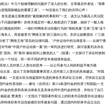
物权法》中几个较难理解的问题作了深入的分析。文章最后作者说：“我希
推进我国新崛起的重要工具”。一句话道出了我们的共同心声！
首先是杨立新教授的“被肢解的民事权利”一文，该文认为最高人民法院
若干问题的解释》的有关规定对一般人格权进行了肢解，抽掉了一般人格
们视线的同时，一场针对网络非法转载行为的“维权风暴”又将“王海”这个
海本人，而是被誉为“网络王海”的三面向公司。衣庆云副教授在《“三面
分析了“网络王海”背后的法律问题。“户外运动中的法律是非——从南宁青
通过对号称“中国户外运动第一案”的一审判决进行研究，探讨该案判决存在
”原则。而“善待‘躺在权利上睡觉的人’”（陆通）一文探讨了诉讼时效制
给出一个结论，听一听不同的声音本身就很有益处。
高管人员对第三人责任的思考 ——以公司参与人间的利益平衡为视
理论出发，提出了完善我国董事高管人员对第三人责任的具体建议。“对我
（滕威）一文提出应当借鉴国外先进的身份关系诉讼立法例，尽快设立起适
约金性质浅析——兼论《合同法》第114条违约金的性质”(韦国猛)一文
违约金的性质和具体法律条文及具体合同中违约金的性质，并给出了自己
（杨延超 曹满贵）一文指出了我国著作权法上的职务作品制度存在这难以
品和特殊职务作品也较难区别等诸多问题，通过国内外职务作品立法比