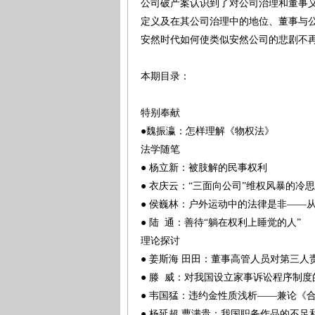
公司破产案认识到了对公司治理和董事
定义及在其公司治理中的地位、董事与
安然时代如何使类似安然公司的悲剧不
本期目录：
特别奉献
●魏振瀛：怎样理解《物权法》
法学随笔
● 杨立新：被肢解的民事权利
● 衣庆云：“三面向公司”维权风暴的冷
● 侯巍林：户外运动中的法律是非——
● 陆 通：善待“躺在权利上睡觉的人”
理论探讨
● 姜斯海 田田：董事高管人员对第三
● 滕 威：对我国设立家事诉讼程序制
● 韦国猛：违约金性质浅析——兼论《
● 杨延超 曹满贵：我国职务作品的不